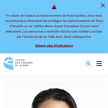
En raison de travaux au stationnement de Place Québec, nous vous
recommandons fortement de privilégier les stationnements de Place
d’Youville ou de l’édifice Marie-Guyart (Complexe G) pour votre
événement. Les personnes à mobilité réduite sont invitées à arriver
par l’entrée située au 1000, boul. René-Lévesque Est.
Obtenir plus d'indications
Retourner
à
Afficher
Ouvri
la
la
le
page
barre
men
d'accueil
de
mobi
recherche