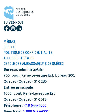
SUIVEZ-NOUS
Suivez-
Suivez-
Suivez-
nous
nous
nous
sur
sur
sur
MÉDIAS
Facebook
Instagram
LinkedIn
BLOGUE
POLITIQUE DE CONFIDENTIALITÉ
ACCESSIBILITÉ WEB
CERCLE DES AMBASSADEURS DE QUÉBEC
Bureaux administratifs
900, boul. René-Lévesque Est, bureau 200,
Québec (Québec) G1R 2B5
Entrée principale
1000, boul. René-Lévesque Est
Québec (Québec) G1R 5T8
Numéro de téléphone
Téléphone :
418 644-4000
Numéro sans-frais
Sans frais :
1 888 679-4000