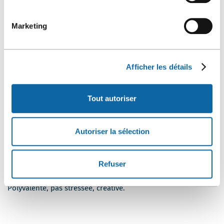
collaborer à l’organisation des activités de visibilité pour le
Centre et QDa (partenariats, kiosques lors d’événements,
objets promotionnels, déplacements des délégués, etc.) En
Marketing
d’autres mots, Renée-Frédérique contribue fièrement à faire
rayonner la destination de Québec et le Centre.
Être sur la
map, comme on dit!
Elle aime quand les stratégies de
communications et de marketing portent fruit et qu’elles
Afficher les détails
nous attirent plus d’événements!
Son projet le plus « tout sauf conventionnel » :
Tout autoriser
Renée-Fred a eu beaucoup de plaisir à collaborer au
tournage des capsules du lutin malicieux en décembre 2023,
pour les réseaux sociaux du Centre. En ce sens, elle s’assure
Autoriser la sélection
qu’il y ait toujours une touche
tout sauf conventionnelle
dans les différents projets que nous faisons et dans nos
outils.
Refuser
Renée-Fred en un seul mot… ou deux, ou trois :
Polyvalente, pas stressée, créative.