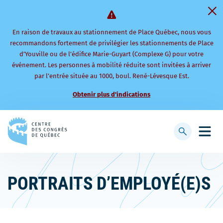
En raison de travaux au stationnement de Place Québec, nous vous
recommandons fortement de privilégier les stationnements de Place
d’Youville ou de l’édifice Marie-Guyart (Complexe G) pour votre
événement. Les personnes à mobilité réduite sont invitées à arriver
par l’entrée située au 1000, boul. René-Lévesque Est.
Obtenir plus d'indications
Retourner
à
Afficher
Ouvri
la
la
le
page
barre
men
d'accueil
de
mobi
PORTRAITS D’EMPLOYÉ(E)S
recherche