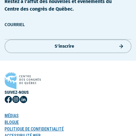
Restez à l'affût des nouvelles et événements du
Centre des congrès de Québec.
COURRIEL
S'inscrire
SUIVEZ-NOUS
Suivez-
Suivez-
Suivez-
nous
nous
nous
sur
sur
sur
MÉDIAS
Facebook
Instagram
LinkedIn
BLOGUE
POLITIQUE DE CONFIDENTIALITÉ
ACCESSIBILITÉ WEB