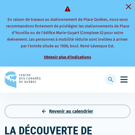
En raison de travaux au stationnement de Place Québec, nous vous
recommandons fortement de privilégier les stationnements de Place
d’Youville ou de l’édifice Marie-Guyart (Complexe G) pour votre
événement. Les personnes à mobilité réduite sont invitées à arriver
par l’entrée située au 1000, boul. René-Lévesque Est.
Obtenir plus d'indications
Retourner
à
Afficher
Ouvri
la
la
le
page
barre
men
d'accueil
de
mobi
recherche
Revenir au calendrier
LA DÉCOUVERTE DE