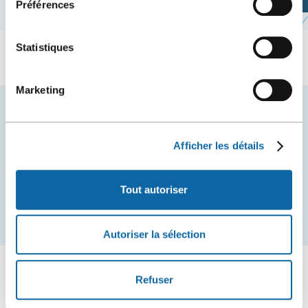
Préférences
dans
une
nouvelle
Statistiques
fenêtre
Marketing
Restez à l'affût des nouvelles et événements du
Centre des congrès de Québec.
Afficher les détails
COURRIEL
Tout autoriser
S'inscrire
Autoriser la sélection
Refuser