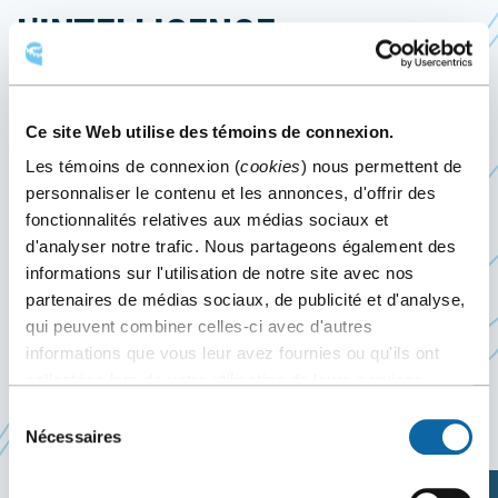
L’INTELLIGENCE
ARTIFICIELLE DANS UN
MONDE MULTIPOLAIRE
Ce site Web utilise des témoins de connexion.
Les témoins de connexion (
cookies
) nous permettent de
8 décembre 2025
personnaliser le contenu et les annonces, d'offrir des
Événement passé
fonctionnalités relatives aux médias sociaux et
d'analyser notre trafic. Nous partageons également des
informations sur l'utilisation de notre site avec nos
Le 8 décembre 2025, le Centre des congrès de
partenaires de médias sociaux, de publicité et d'analyse,
Québec accueille la conférence La découverte de
qui peuvent combiner celles-ci avec d'autres
l’intelligence artificielle dans un monde
informations que vous leur avez fournies ou qu'ils ont
collectées lors de votre utilisation de leurs services.
multipolaire, organisée par
Desjardins Gestion de
Ce
Sélection
patrimoine
Nécessaires
du
lien
consentement
s'ouvrira
Planifiez votre visite