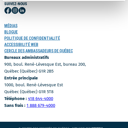
SUIVEZ-NOUS
Suivez-
Suivez-
Suivez-
nous
nous
nous
sur
sur
sur
MÉDIAS
Facebook
Instagram
LinkedIn
BLOGUE
POLITIQUE DE CONFIDENTIALITÉ
ACCESSIBILITÉ WEB
CERCLE DES AMBASSADEURS DE QUÉBEC
Bureaux administratifs
900, boul. René-Lévesque Est, bureau 200,
Québec (Québec) G1R 2B5
Entrée principale
1000, boul. René-Lévesque Est
Québec (Québec) G1R 5T8
Numéro de téléphone
Téléphone :
418 644-4000
Numéro sans-frais
Sans frais :
1 888 679-4000
CE