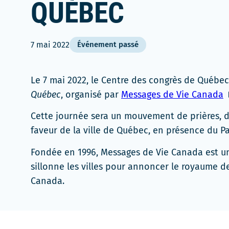
QUÉBEC
7 mai 2022
Événement passé
Le 7 mai 2022, le Centre des congrès de Québe
C
Québec
, organisé par
Messages de Vie Canada
l
Cette journée sera un mouvement de prières, d
s
faveur de la ville de Québec, en présence du
d
u
Fondée en 1996, Messages de Vie Canada est un
n
sillonne les villes pour annoncer le royaume de
f
Canada.