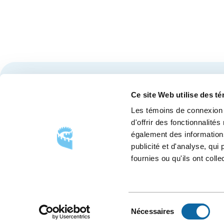
Restez à l'affût des nouvelles et événements du Cen
Ce site Web utilise des t
Les témoins de connexion 
d'offrir des fonctionnalité
également des informations
publicité et d'analyse, qu
fournies ou qu'ils ont colle
SUIVEZ-NOUS
Suivez-
Suivez-
Suivez-
nous
nous
nous
sur
sur
sur
Sélection
Nécessaires
Facebook
Instagram
LinkedIn
du