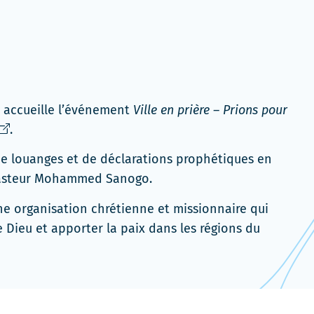
c accueille l’événement
Ville en prière – Prions pour
e
.
ien
e louanges et de déclarations prophétiques en
'ouvrira
 Pasteur Mohammed Sanogo.
ans
ne
e organisation chrétienne et missionnaire qui
ouvelle
 Dieu et apporter la paix dans les régions du
enêtre