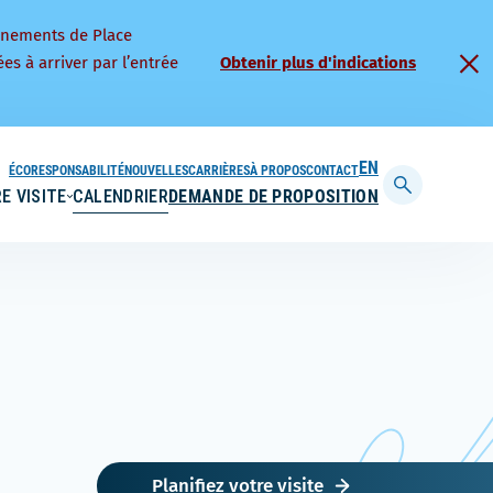
nnements de Place
es à arriver par l’entrée
Obtenir plus d'indications
ÉCORESPONSABILITÉ
NOUVELLES
CARRIÈRES
À PROPOS
CONTACT
ENGLISH
E VISITE
CALENDRIER
DEMANDE DE PROPOSITION
Afficher
la
barre
de
recherche
Planifiez votre visite