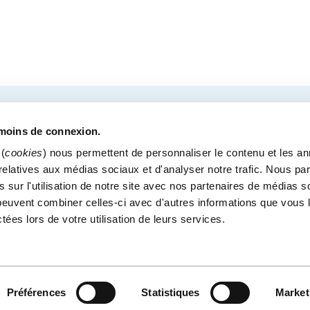
COURRIEL
tre des congrès de Québec.
émoins de connexion.
(
cookies
) nous permettent de personnaliser le contenu et les a
s relatives aux médias sociaux et d'analyser notre trafic. Nous p
 sur l'utilisation de notre site avec nos partenaires de médias s
MÉDIAS
BLOGUE
POLITIQUE DE CONFIDENTI
i peuvent combiner celles-ci avec d'autres informations que vous 
Bureaux administratif
ctées lors de votre utilisation de leurs services.
900, boul. René-Lévesque Est, bureau 200
Québec (Québec) G1R 2B
Préférences
Statistiques
Market
CE
© CENTRE DES CONGRÈS DE QUÉBEC - SITE WEB PAR
IXMEDIA