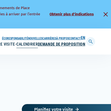
nnements de Place
es à arriver par l’entrée
Obtenir plus d'indications
ÉCORESPONSABILITÉ
NOUVELLES
CARRIÈRES
À PROPOS
CONTACT
ENGLISH
E VISITE
CALENDRIER
DEMANDE DE PROPOSITION
Afficher
la
barre
de
recherche
Planifiez votre visite