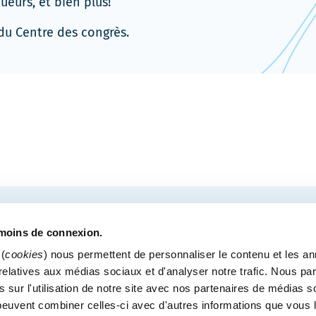
ueurs, et bien plus!
nouvelle
fenêtre
 du Centre des congrès.
COURRIEL
tre des congrès de Québec.
émoins de connexion.
(
cookies
) nous permettent de personnaliser le contenu et les a
s relatives aux médias sociaux et d'analyser notre trafic. Nous p
 sur l'utilisation de notre site avec nos partenaires de médias s
MÉDIAS
BLOGUE
POLITIQUE DE CONFIDENTI
i peuvent combiner celles-ci avec d'autres informations que vous 