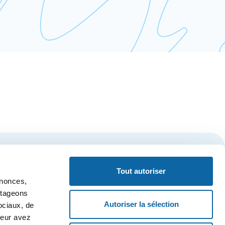
S'inscrire
Tout autoriser
nnonces,
artageons
Autoriser la sélection
ociaux, de
ALITÉ
ACCESSIBILITÉ WEB
CERCLE DES AMBASSADEURS DE QUÉBEC
leur avez