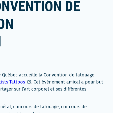
ONVENTION DE
ON
N
 de Québec accueille la Convention de tatouage
Ce
tists Tattoos
. Cet événement amical a pour but
lien
tager sur l’art corporel et ses différentes
s'ouvrira
dans
métal, concours de tatouage, concours de
une