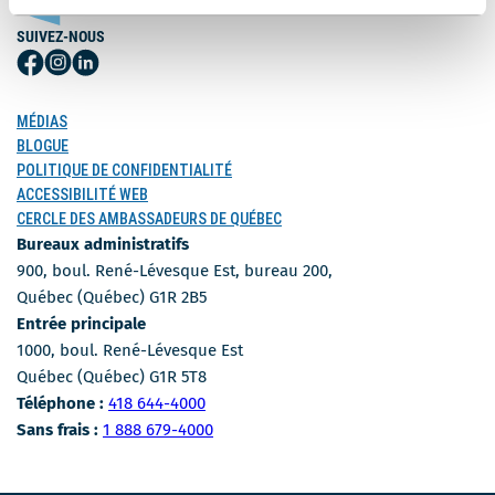
SUIVEZ-NOUS
Suivez-
Suivez-
Suivez-
nous
nous
nous
sur
sur
sur
MÉDIAS
Facebook
Instagram
LinkedIn
BLOGUE
POLITIQUE DE CONFIDENTIALITÉ
ACCESSIBILITÉ WEB
CERCLE DES AMBASSADEURS DE QUÉBEC
Bureaux administratifs
900, boul. René-Lévesque Est, bureau 200,
Québec (Québec) G1R 2B5
Entrée principale
1000, boul. René-Lévesque Est
Québec (Québec) G1R 5T8
Numéro de téléphone
Téléphone :
418 644-4000
Numéro sans-frais
Sans frais :
1 888 679-4000