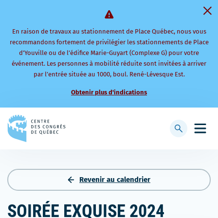
En raison de travaux au stationnement de Place Québec, nous vous
recommandons fortement de privilégier les stationnements de Place
d’Youville ou de l’édifice Marie-Guyart (Complexe G) pour votre
événement. Les personnes à mobilité réduite sont invitées à arriver
par l’entrée située au 1000, boul. René-Lévesque Est.
Obtenir plus d'indications
Retourner
à
Afficher
Ouvri
la
la
le
page
barre
men
d'accueil
de
mobi
recherche
Revenir au calendrier
SOIRÉE EXQUISE 2024