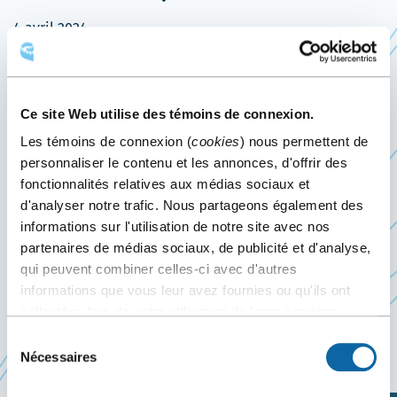
4 avril 2024
Événement passé
Le 4 avril 2024, le Centre des congrès de Québec
Ce site Web utilise des témoins de connexion.
accueille la 2e édition de la Soirée Exquise 2024.
Les témoins de connexion (
cookies
) nous permettent de
personnaliser le contenu et les annonces, d'offrir des
Présentée par Metro, cette soirée caritative de la
fonctionnalités relatives aux médias sociaux et
fondation Tel-jeunes vous propose convivialité,
d'analyser notre trafic. Nous partageons également des
plaisir et surtout gastronomie italienne avec le
informations sur l'utilisation de notre site avec nos
partenaires de médias sociaux, de publicité et d'analyse,
menu du Chef Massimo Sprega!
qui peuvent combiner celles-ci avec d'autres
Ce
Cliquez ici pour réserver une table
informations que vous leur avez fournies ou qu'ils ont
lien
collectées lors de votre utilisation de leurs services.
s'ouvrira
Sélection
Site web de l’événement
Nécessaires
dans
du
consentement
une