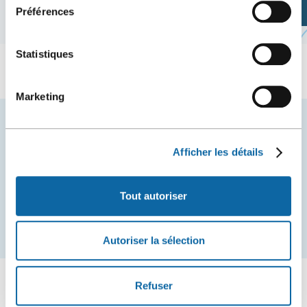
nouvelle
Planifiez votre visite
Préférences
fenêtre
Statistiques
Marketing
Restez à l'affût des nouvelles et événements du
Centre des congrès de Québec.
Afficher les détails
COURRIEL
Tout autoriser
S'inscrire
Autoriser la sélection
Refuser