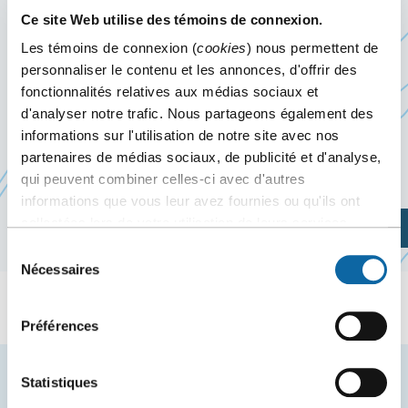
Ce site Web utilise des témoins de connexion.
28
au
30 juin 2027
Les témoins de connexion (
cookies
) nous permettent de
personnaliser le contenu et les annonces, d'offrir des
Du 28 au 30 juin 2027, le Centre des congrès de
fonctionnalités relatives aux médias sociaux et
Québec accueille le SEDR Congrès CSQ 2027,
d'analyser notre trafic. Nous partageons également des
informations sur l'utilisation de notre site avec nos
organisé par le
Syndicat de l’enseignement des
partenaires de médias sociaux, de publicité et d'analyse,
Ce
Deux Rives (SEDR-CSQ)
qui peuvent combiner celles-ci avec d'autres
lien
informations que vous leur avez fournies ou qu'ils ont
s'ouvrira
collectées lors de votre utilisation de leurs services.
Planifiez votre visite
dans
Sélection
une
Nécessaires
du
nouvelle
consentement
fenêtre
Préférences
Restez à l'affût des nouvelles et événements du
Statistiques
Centre des congrès de Québec.