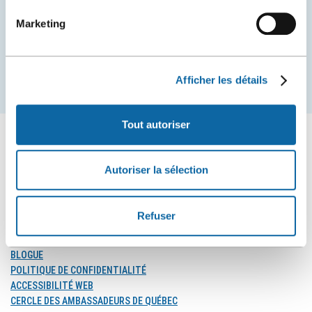
Marketing
COURRIEL
Afficher les détails
S'inscrire
Tout autoriser
Autoriser la sélection
SUIVEZ-NOUS
Suivez-
Suivez-
Suivez-
Refuser
nous
nous
nous
sur
sur
sur
MÉDIAS
Facebook
Instagram
LinkedIn
BLOGUE
POLITIQUE DE CONFIDENTIALITÉ
ACCESSIBILITÉ WEB
CERCLE DES AMBASSADEURS DE QUÉBEC