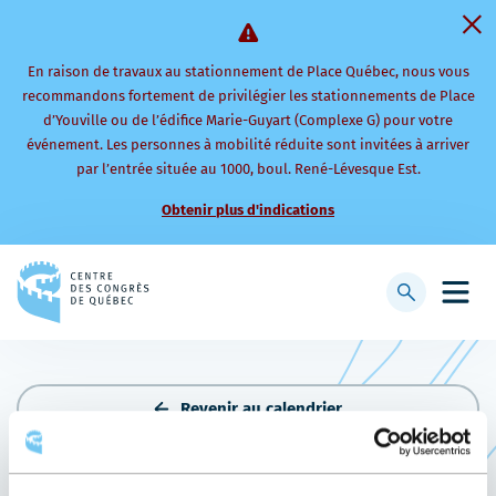
En raison de travaux au stationnement de Place Québec, nous vous
recommandons fortement de privilégier les stationnements de Place
d’Youville ou de l’édifice Marie-Guyart (Complexe G) pour votre
événement. Les personnes à mobilité réduite sont invitées à arriver
par l’entrée située au 1000, boul. René-Lévesque Est.
Obtenir plus d'indications
Retourner
à
Afficher
Ouvri
la
la
le
page
barre
men
d'accueil
de
mobi
recherche
Revenir au calendrier
SEDR CONGRÈS CSQ 2027