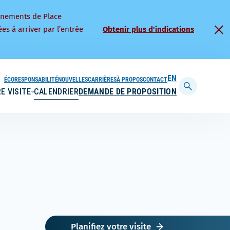
nnements de Place
es à arriver par l’entrée
Obtenir plus d'indications
ÉCORESPONSABILITÉ
NOUVELLES
CARRIÈRES
À PROPOS
CONTACT
ENGLISH
E VISITE
CALENDRIER
DEMANDE DE PROPOSITION
Afficher
la
barre
de
recherche
Planifiez votre visite