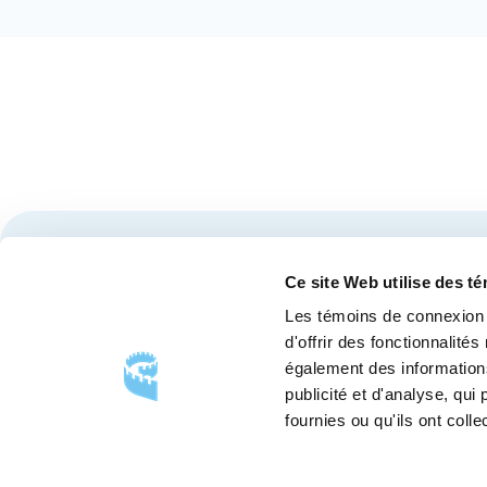
Restez à l'affût des nouvelles et événements du Cen
Ce site Web utilise des t
Les témoins de connexion 
d'offrir des fonctionnalité
également des informations
publicité et d'analyse, qu
fournies ou qu'ils ont colle
SUIVEZ-NOUS
Suivez-
Suivez-
Suivez-