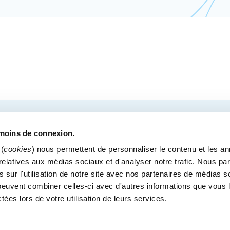
COURRIEL
tre des congrès de Québec.
émoins de connexion.
(
cookies
) nous permettent de personnaliser le contenu et les a
s relatives aux médias sociaux et d'analyser notre trafic. Nous p
 sur l'utilisation de notre site avec nos partenaires de médias s
MÉDIAS
BLOGUE
POLITIQUE DE CONFIDENTI
i peuvent combiner celles-ci avec d'autres informations que vous 
Bureaux administratif
ctées lors de votre utilisation de leurs services.
900, boul. René-Lévesque Est, bureau 200
Québec (Québec) G1R 2B