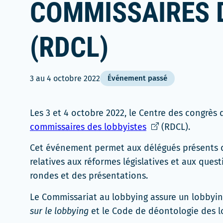
COMMISSAIRES 
(RDCL)
3
au
4 octobre 2022
Événement passé
Les 3 et 4 octobre 2022, le Centre des congrès
Ce
commissaires des lobbyistes
(RDCL).
lien
Cet événement permet aux délégués présents d
s'ouvrira
relatives aux réformes législatives et aux quest
dans
rondes et des présentations.
une
nouvelle
Le Commissariat au lobbying assure un lobbyin
fenêtre
sur le lobbying
et le Code de déontologie des l