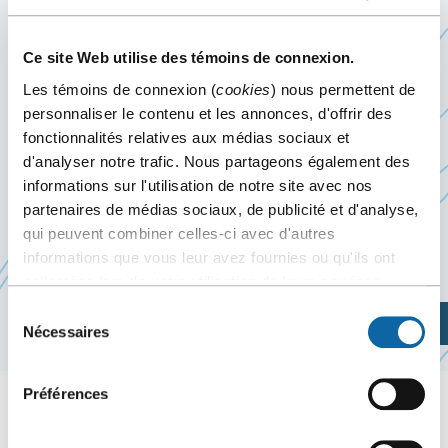
5
au
8 mars 2026
Événement passé
Ce site Web utilise des témoins de connexion.
Les témoins de connexion (
cookies
) nous permettent de
personnaliser le contenu et les annonces, d'offrir des
Du 5 au 8 mars 2026, le Centre des congrès de
fonctionnalités relatives aux médias sociaux et
Québec accueille le tournoi de billard et de dards
d'analyser notre trafic. Nous partageons également des
Ce
Québec Invitation XXXI
informations sur l'utilisation de notre site avec nos
lien
partenaires de médias sociaux, de publicité et d'analyse,
qui peuvent combiner celles-ci avec d'autres
s'ouvrira
informations que vous leur avez fournies ou qu'ils ont
Site web de l’événement
dans
collectées lors de votre utilisation de leurs services.
une
Sélection
nouvelle
Planifiez votre visite
Nécessaires
du
fenêtre
consentement
Préférences