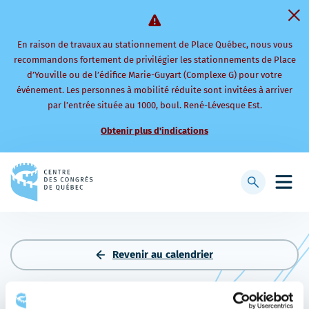
En raison de travaux au stationnement de Place Québec, nous vous
recommandons fortement de privilégier les stationnements de Place
d’Youville ou de l’édifice Marie-Guyart (Complexe G) pour votre
événement. Les personnes à mobilité réduite sont invitées à arriver
par l’entrée située au 1000, boul. René-Lévesque Est.
Obtenir plus d'indications
Retourner
à
Afficher
Ouvri
la
la
le
page
barre
men
d'accueil
de
mobi
recherche
Revenir au calendrier
QUÉBEC INVITATION XXXI