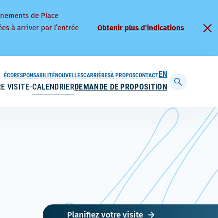
nnements de Place
es à arriver par l’entrée
Obtenir plus d'indications
ÉCORESPONSABILITÉ
NOUVELLES
CARRIÈRES
À PROPOS
CONTACT
ENGLISH
E VISITE
CALENDRIER
DEMANDE DE PROPOSITION
Afficher
la
barre
de
recherche
Planifiez votre visite