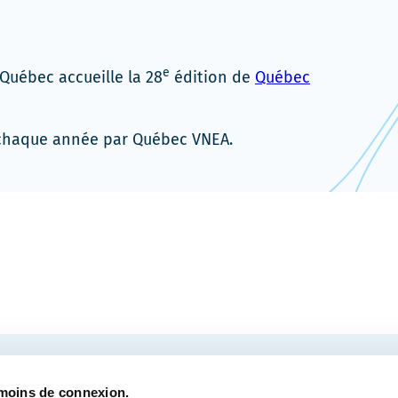
e
 Québec accueille la 28
édition de
Québec
é chaque année par Québec VNEA.
COURRIEL
tre des congrès de Québec.
émoins de connexion.