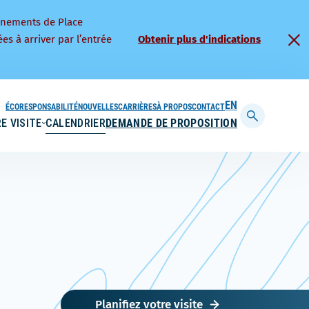
nnements de Place
es à arriver par l’entrée
Obtenir plus d'indications
ÉCORESPONSABILITÉ
NOUVELLES
CARRIÈRES
À PROPOS
CONTACT
ENGLISH
E VISITE
CALENDRIER
DEMANDE DE PROPOSITION
Afficher
la
barre
de
recherche
Planifiez votre visite