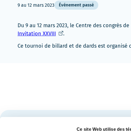
9
au
12 mars 2023
Événement passé
Du 9 au 12 mars 2023, le Centre des congrès de
Ce
Invitation XXVIII
.
lien
Ce tournoi de billard et de dards est organis
s'ouvrira
dans
une
nouvelle
fenêtre
Restez à l'affût des nouvelles et événements du Cen
Ce site Web utilise des t