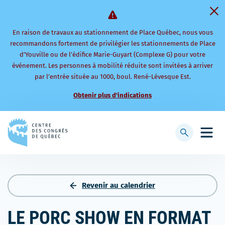
En raison de travaux au stationnement de Place Québec, nous vous
recommandons fortement de privilégier les stationnements de Place
d’Youville ou de l’édifice Marie-Guyart (Complexe G) pour votre
événement. Les personnes à mobilité réduite sont invitées à arriver
par l’entrée située au 1000, boul. René-Lévesque Est.
Obtenir plus d'indications
Retourner
à
Afficher
Ouvri
la
la
le
page
barre
men
d'accueil
de
mobi
recherche
Revenir au calendrier
LE PORC SHOW EN FORMAT