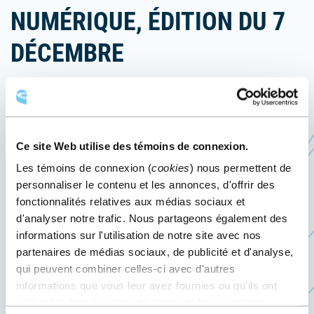
NUMÉRIQUE, ÉDITION DU 7
DÉCEMBRE
7 décembre 2021
Événement passé
Ce site Web utilise des témoins de connexion.
Le 7 décembre 2021, le Centre des congrès
Les témoins de connexion (
cookies
) nous permettent de
Ce
accueille
Le Porc Show en format numérique
,
personnaliser le contenu et les annonces, d'offrir des
lien
présenté par Les éleveurs de porc du Québec et
fonctionnalités relatives aux médias sociaux et
s'ouvrir
l’Association québécoise des industries de
d'analyser notre trafic. Nous partageons également des
dans
nutrition animale et céréalière (AQINAC).
informations sur l'utilisation de notre site avec nos
une
partenaires de médias sociaux, de publicité et d'analyse,
Directement de notre
salle de diffusion
nouvell
qui peuvent combiner celles-ci avec d'autres
multifonctionnelle, l’événement réunit tous les
informations que vous leur avez fournies ou qu'ils ont
fenêtre
partenaires de la filière porcine : de la production
collectées lors de votre utilisation de leurs services.