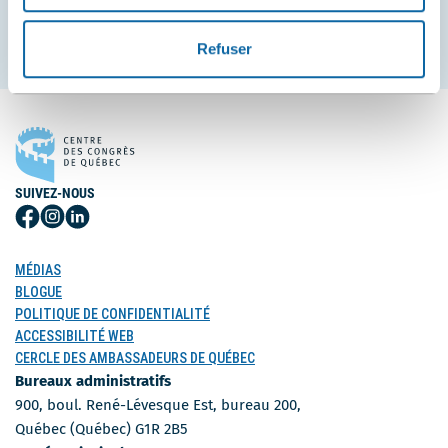
S'inscrire
Refuser
SUIVEZ-NOUS
Suivez-
Suivez-
Suivez-
nous
nous
nous
sur
sur
sur
MÉDIAS
Facebook
Instagram
LinkedIn
BLOGUE
POLITIQUE DE CONFIDENTIALITÉ
ACCESSIBILITÉ WEB
CERCLE DES AMBASSADEURS DE QUÉBEC
Bureaux administratifs
900, boul. René-Lévesque Est, bureau 200,
Québec (Québec) G1R 2B5