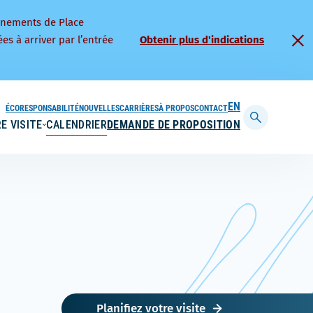
nnements de Place
es à arriver par l’entrée
Obtenir plus d'indications
ÉCORESPONSABILITÉ
NOUVELLES
CARRIÈRES
À PROPOS
CONTACT
ENGLISH
E VISITE
CALENDRIER
DEMANDE DE PROPOSITION
Afficher
la
barre
de
recherche
Planifiez votre visite