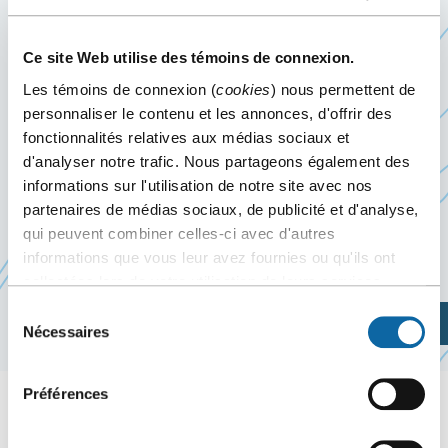
2
au
5 juin 2026
Événement passé
Ce site Web utilise des témoins de connexion.
Les témoins de connexion (
cookies
) nous permettent de
personnaliser le contenu et les annonces, d'offrir des
Du 2 au 5 juin 2026, le Centre des congrès de
fonctionnalités relatives aux médias sociaux et
Québec accueille la conférence Photonics North
d'analyser notre trafic. Nous partageons également des
2026, organisé par Agora – Conférium.
informations sur l'utilisation de notre site avec nos
partenaires de médias sociaux, de publicité et d'analyse,
qui peuvent combiner celles-ci avec d'autres
informations que vous leur avez fournies ou qu'ils ont
Site web de l’événement
collectées lors de votre utilisation de leurs services.
Sélection
Planifiez votre visite
Nécessaires
du
consentement
Préférences