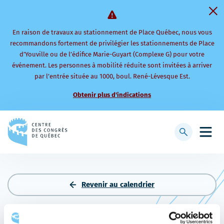
En raison de travaux au stationnement de Place Québec, nous vous
recommandons fortement de privilégier les stationnements de Place
d’Youville ou de l’édifice Marie-Guyart (Complexe G) pour votre
événement. Les personnes à mobilité réduite sont invitées à arriver
par l’entrée située au 1000, boul. René-Lévesque Est.
Obtenir plus d'indications
Retourner
à
Afficher
Ouvri
la
la
le
page
barre
men
d'accueil
de
mobi
recherche
Revenir au calendrier
PHOTONICS NORTH 2026