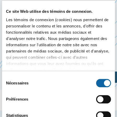
HOSPITALIÈRE 2026
Ce site Web utilise des témoins de connexion.
Les témoins de connexion (
cookies
) nous permettent de
15
au
16 octobre 2026
personnaliser le contenu et les annonces, d'offrir des
fonctionnalités relatives aux médias sociaux et
Du 15 au 16 octobre 2026, le Centre des congrès de
d'analyser notre trafic. Nous partageons également des
Québec accueille l’événement La médecine
informations sur l'utilisation de notre site avec nos
partenaires de médias sociaux, de publicité et d'analyse,
hospitalière 2026, organisé par la
Fédération des
qui peuvent combiner celles-ci avec d'autres
Ce
médecins omnipraticiens du Québec
informations que vous leur avez fournies ou qu'ils ont
lien
collectées lors de votre utilisation de leurs services.
s'ouvrira
Planifiez votre visite
Sélection
dans
Nécessaires
du
une
consentement
nouvelle
Préférences
fenêtre
Statistiques