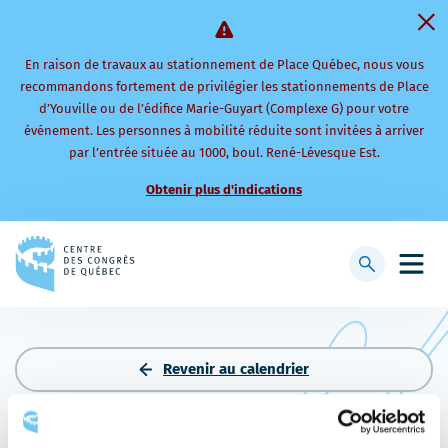
En raison de travaux au stationnement de Place Québec, nous vous
recommandons fortement de privilégier les stationnements de Place
d’Youville ou de l’édifice Marie-Guyart (Complexe G) pour votre
événement. Les personnes à mobilité réduite sont invitées à arriver
par l’entrée située au 1000, boul. René-Lévesque Est.
Obtenir plus d'indications
Retourner
à
Afficher
Ouvri
la
la
le
page
barre
men
d'accueil
de
mobi
recherche
Revenir au calendrier
LA MÉDECINE