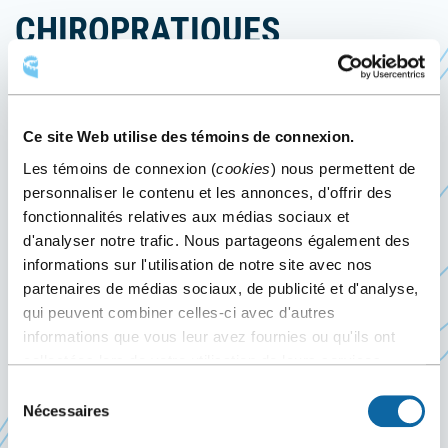
CHIROPRATIQUES
17
au
19 février 2023
Événement passé
Ce site Web utilise des témoins de connexion.
Les témoins de connexion (
cookies
) nous permettent de
Du 17 au 19 février 2023, le Centre des congrès de
personnaliser le contenu et les annonces, d'offrir des
Québec accueille les Journées chiropratiques,
fonctionnalités relatives aux médias sociaux et
présentées par l’
Ordre des chiropraticiens du
d'analyser notre trafic. Nous partageons également des
Ce
Québec
.
informations sur l'utilisation de notre site avec nos
lien
partenaires de médias sociaux, de publicité et d'analyse,
La mission de l’Ordre est d’assurer la protection
s'ouvrira
qui peuvent combiner celles-ci avec d'autres
du public en veillant à la qualité et à l’excellence
informations que vous leur avez fournies ou qu'ils ont
dans
de l’exercice de la chiropratique tout en
collectées lors de votre utilisation de leurs services.
une
soutenant le développement des compétences de
Sélection
nouvelle
ses membres
Nécessaires
du
fenêtre
consentement