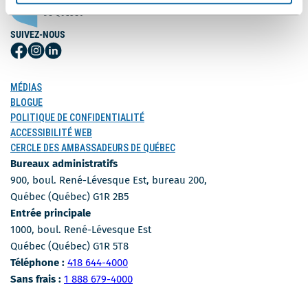
SUIVEZ-NOUS
Suivez-
Suivez-
Suivez-
nous
nous
nous
sur
sur
sur
MÉDIAS
Facebook
Instagram
LinkedIn
BLOGUE
POLITIQUE DE CONFIDENTIALITÉ
ACCESSIBILITÉ WEB
CERCLE DES AMBASSADEURS DE QUÉBEC
Bureaux administratifs
900, boul. René-Lévesque Est, bureau 200,
Québec (Québec) G1R 2B5
Entrée principale
1000, boul. René-Lévesque Est
Québec (Québec) G1R 5T8
Numéro de téléphone
Téléphone :
418 644-4000
Numéro sans-frais
Sans frais :
1 888 679-4000