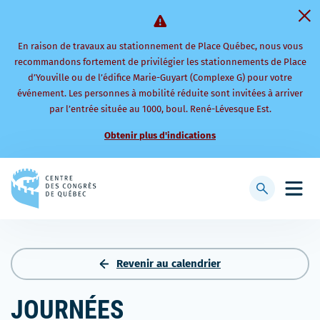
En raison de travaux au stationnement de Place Québec, nous vous
recommandons fortement de privilégier les stationnements de Place
d’Youville ou de l’édifice Marie-Guyart (Complexe G) pour votre
événement. Les personnes à mobilité réduite sont invitées à arriver
par l’entrée située au 1000, boul. René-Lévesque Est.
Obtenir plus d'indications
Retourner
à
Afficher
Ouvri
la
la
le
page
barre
men
d'accueil
de
mobi
recherche
Revenir au calendrier
JOURNÉES