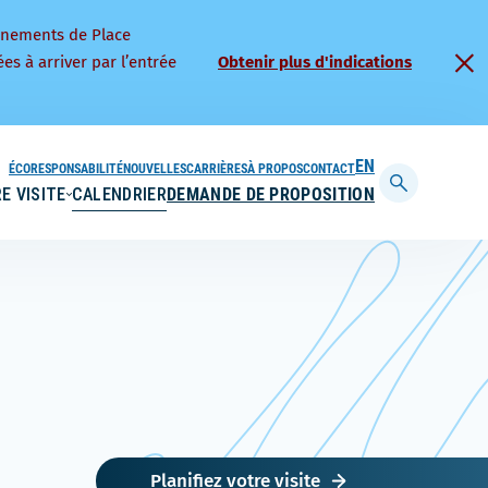
nnements de Place
es à arriver par l’entrée
Obtenir plus d'indications
ÉCORESPONSABILITÉ
NOUVELLES
CARRIÈRES
À PROPOS
CONTACT
ENGLISH
E VISITE
CALENDRIER
DEMANDE DE PROPOSITION
Afficher
la
barre
de
recherche
Planifiez votre visite