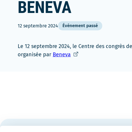
BENEVA
12 septembre 2024
Événement passé
Le 12 septembre 2024, le Centre des congrès de
Ce
organisée par
Beneva
lien
s'ouvrira
dans
une
nouvelle
fenêtre