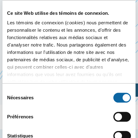
8
au
10 janvier 2027
Ce site Web utilise des témoins de connexion.
Les témoins de connexion (
cookies
) nous permettent de
Du 8 au 10 janvier 2027, le Centre des congrès de
personnaliser le contenu et les annonces, d'offrir des
fonctionnalités relatives aux médias sociaux et
Québec accueille les Jeux du commerce 2027,
d'analyser notre trafic. Nous partageons également des
organisés par Embargo Événements inc.
informations sur l'utilisation de notre site avec nos
partenaires de médias sociaux, de publicité et d'analyse,
qui peuvent combiner celles-ci avec d'autres
Site web de l’événement
informations que vous leur avez fournies ou qu'ils ont
collectées lors de votre utilisation de leurs services.
Planifiez votre visite
Sélection
Nécessaires
du
consentement
Préférences
Statistiques