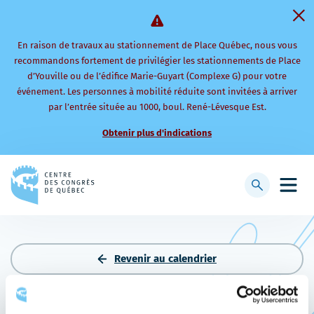
En raison de travaux au stationnement de Place Québec, nous vous
recommandons fortement de privilégier les stationnements de Place
d’Youville ou de l’édifice Marie-Guyart (Complexe G) pour votre
événement. Les personnes à mobilité réduite sont invitées à arriver
par l’entrée située au 1000, boul. René-Lévesque Est.
Obtenir plus d'indications
Retourner
à
Afficher
Ouvri
la
la
le
page
barre
men
d'accueil
de
mobi
recherche
Revenir au calendrier
JEUX DU COMMERCE 2027