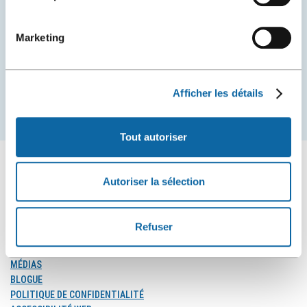
Restez à l'affût des nouvelles et événements du
Centre des congrès de Québec.
Marketing
COURRIEL
Afficher les détails
S'inscrire
Tout autoriser
Autoriser la sélection
SUIVEZ-NOUS
Suivez-
Suivez-
Suivez-
Refuser
nous
nous
nous
sur
sur
sur
MÉDIAS
Facebook
Instagram
LinkedIn
BLOGUE
POLITIQUE DE CONFIDENTIALITÉ