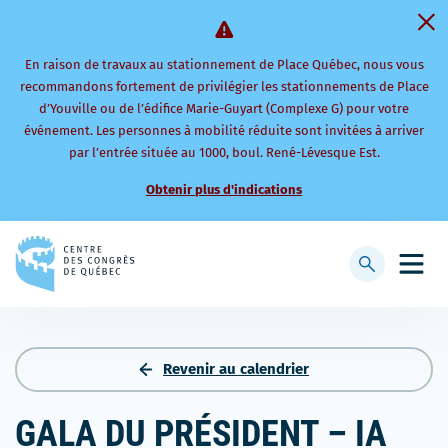
En raison de travaux au stationnement de Place Québec, nous vous
recommandons fortement de privilégier les stationnements de Place
d’Youville ou de l’édifice Marie-Guyart (Complexe G) pour votre
événement. Les personnes à mobilité réduite sont invitées à arriver
par l’entrée située au 1000, boul. René-Lévesque Est.
Obtenir plus d'indications
Retourner
à
Afficher
Ouvri
la
la
le
page
barre
men
d'accueil
de
mobi
recherche
Revenir au calendrier
GALA DU PRÉSIDENT – IA