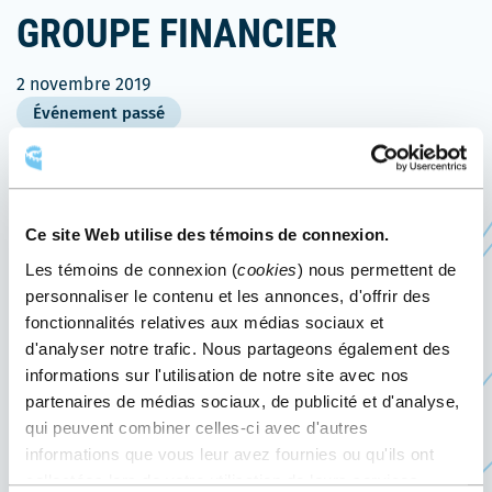
GROUPE FINANCIER
2 novembre 2019
Événement passé
Le 2 novembre 2019, le Centre des congrès de
Québec accueille le
Gala du Président – iA Groupe
Ce site Web utilise des témoins de connexion.
Ce
financier.
Les témoins de connexion (
cookies
) nous permettent de
lien
Le gala récompense les équipes de vente de iA
personnaliser le contenu et les annonces, d'offrir des
s'ouvrira
fonctionnalités relatives aux médias sociaux et
Groupe Financier ayant obtenu les meilleurs
dans
d'analyser notre trafic. Nous partageons également des
résultats au Québec dans les derniers mois.
une
informations sur l'utilisation de notre site avec nos
partenaires de médias sociaux, de publicité et d'analyse,
nouvelle
Fondé en 1892, iA Groupe financier offre une
qui peuvent combiner celles-ci avec d'autres
fenêtre
gamme complète de produits d’assurance vie et
informations que vous leur avez fournies ou qu'ils ont
maladie, d’épargne et de retraite (REER, CELI, etc.),
collectées lors de votre utilisation de leurs services.