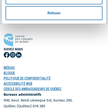
S'inscrire
Refuser
SUIVEZ-NOUS
Suivez-
Suivez-
Suivez-
nous
nous
nous
sur
sur
sur
MÉDIAS
Facebook
Instagram
LinkedIn
BLOGUE
POLITIQUE DE CONFIDENTIALITÉ
ACCESSIBILITÉ WEB
CERCLE DES AMBASSADEURS DE QUÉBEC
Bureaux administratifs
900, boul. René-Lévesque Est, bureau 200,
Québec (Québec) G1R 2B5