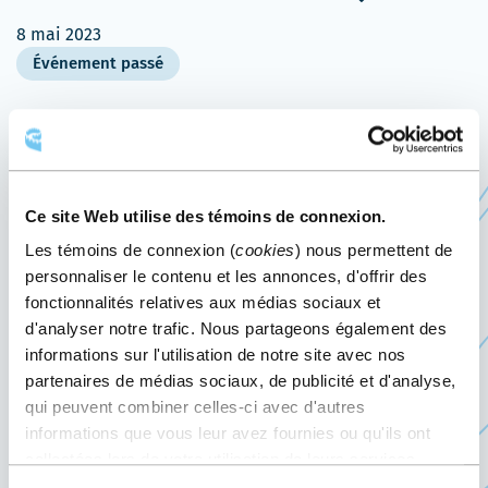
8 mai 2023
Événement passé
Le 8 mai 2023, le Centre des congrès de Québec
accueille la séance d’examen IPS de l’Ordre des
infirmières et infirmiers du Québec (OIIQ).
Ce site Web utilise des témoins de connexion.
L’examen IPS (infirmiers et infirmières praticiens
Les témoins de connexion (
cookies
) nous permettent de
spécialisés) doit être réussi par les candidats qui
personnaliser le contenu et les annonces, d'offrir des
fonctionnalités relatives aux médias sociaux et
souhaitent obtenir un certificat de spécialiste.
d'analyser notre trafic. Nous partageons également des
L’OIIQ accompagne les infirmières et infirmiers à
informations sur l'utilisation de notre site avec nos
partenaires de médias sociaux, de publicité et d'analyse,
travers leurs différents parcours professionnels,
qui peuvent combiner celles-ci avec d'autres
traite les demandes d’admission à la profession et
informations que vous leur avez fournies ou qu'ils ont
assure le développement et l’évolution de
collectées lors de votre utilisation de leurs services.
l’examen professionnel pour la délivrance du