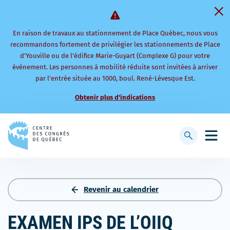
En raison de travaux au stationnement de Place Québec, nous vous
recommandons fortement de privilégier les stationnements de Place
d’Youville ou de l’édifice Marie-Guyart (Complexe G) pour votre
événement. Les personnes à mobilité réduite sont invitées à arriver
par l’entrée située au 1000, boul. René-Lévesque Est.
Obtenir plus d'indications
Retourner
à
Afficher
Ouvri
la
la
le
page
barre
men
d'accueil
de
mobi
recherche
Revenir au calendrier
EXAMEN IPS DE L’OIIQ