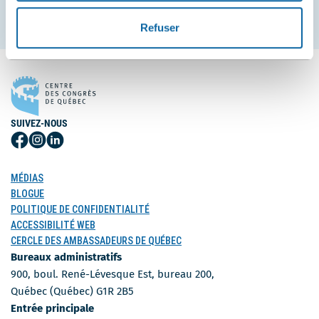
S'inscrire
Refuser
SUIVEZ-NOUS
Suivez-
Suivez-
Suivez-
nous
nous
nous
sur
sur
sur
MÉDIAS
Facebook
Instagram
LinkedIn
BLOGUE
POLITIQUE DE CONFIDENTIALITÉ
ACCESSIBILITÉ WEB
CERCLE DES AMBASSADEURS DE QUÉBEC
Bureaux administratifs
900, boul. René-Lévesque Est, bureau 200,
Québec (Québec) G1R 2B5
Entrée principale