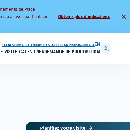
nnements de Place
es à arriver par l’entrée
Obtenir plus d'indications
ÉCORESPONSABILITÉ
NOUVELLES
CARRIÈRES
À PROPOS
CONTACT
ENGLISH
E VISITE
CALENDRIER
DEMANDE DE PROPOSITION
Afficher
la
barre
de
recherche
Planifiez votre visite