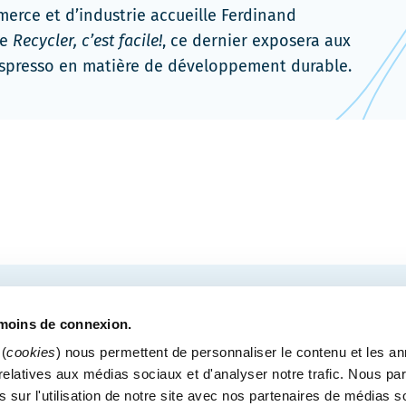
s'ouvrira
erce et d’industrie accueille Ferdinand
dans
me
Recycler, c’est facile!
, ce dernier exposera aux
une
 Nespresso en matière de développement durable.
nouvelle
fenêtre
COURRIEL
tre des congrès de Québec.
émoins de connexion.
(
cookies
) nous permettent de personnaliser le contenu et les a
s relatives aux médias sociaux et d'analyser notre trafic. Nous p
 sur l'utilisation de notre site avec nos partenaires de médias s