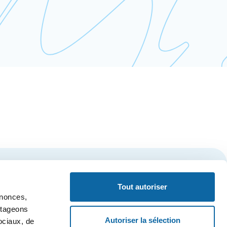
S'inscrire
Tout autoriser
nnonces,
artageons
Autoriser la sélection
ociaux, de