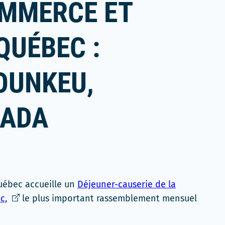
MMERCE ET
QUÉBEC :
OUNKEU,
NADA
Québec accueille un
Déjeuner-causerie de la
Ce
c,
le plus important rassemblement mensuel
lien