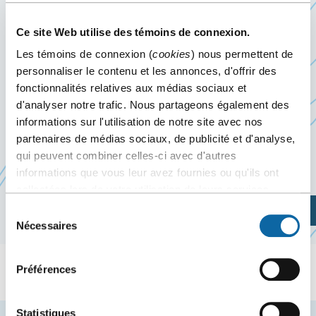
L’INCLUSION
Ce site Web utilise des témoins de connexion.
1 décembre 2025
Les témoins de connexion (
cookies
) nous permettent de
personnaliser le contenu et les annonces, d'offrir des
Événement passé
fonctionnalités relatives aux médias sociaux et
d'analyser notre trafic. Nous partageons également des
Le 1er décembre 2025, le Centre des congrès de
informations sur l'utilisation de notre site avec nos
partenaires de médias sociaux, de publicité et d'analyse,
Québec accueille l’événement
La culture : l’art de
qui peuvent combiner celles-ci avec d'autres
l’inclusion
, organisée par la Ville de Québec.
informations que vous leur avez fournies ou qu'ils ont
collectées lors de votre utilisation de leurs services.
Planifiez votre visite
Sélection
Nécessaires
du
consentement
Préférences
Statistiques