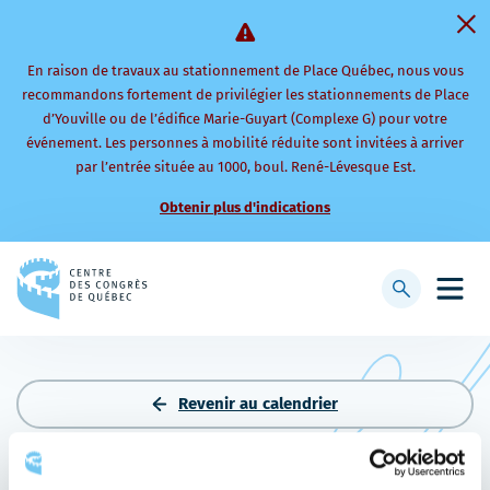
En raison de travaux au stationnement de Place Québec, nous vous
recommandons fortement de privilégier les stationnements de Place
d’Youville ou de l’édifice Marie-Guyart (Complexe G) pour votre
événement. Les personnes à mobilité réduite sont invitées à arriver
par l’entrée située au 1000, boul. René-Lévesque Est.
Obtenir plus d'indications
Retourner
à
Afficher
Ouvri
la
la
le
page
barre
men
d'accueil
de
mobi
recherche
Revenir au calendrier
LA CULTURE : L’ART DE