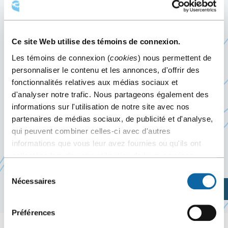
PERFECTIONNEMENT DU
NOTARIAT
Ce site Web utilise des témoins de connexion.
Les témoins de connexion (
cookies
) nous permettent de
26
au
27 mars 2026
personnaliser le contenu et les annonces, d'offrir des
Événement passé
fonctionnalités relatives aux médias sociaux et
d'analyser notre trafic. Nous partageons également des
informations sur l'utilisation de notre site avec nos
Les 26 et 27 mars 2026, le Centre des congrès de
partenaires de médias sociaux, de publicité et d'analyse,
Québec accueille le Cours de perfectionnement
qui peuvent combiner celles-ci avec d'autres
du notariat, présenté par la
Chambre des notaires
informations que vous leur avez fournies ou qu'ils ont
Ce
du Québec
collectées lors de votre utilisation de leurs services.
lien
Sélection
s'ouvrira
Nécessaires
du
Planifiez votre visite
dans
consentement
une
Préférences
nouvelle