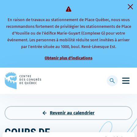
En raison de travaux au stationnement de Place Québec, nous vous
recommandons fortement de privilégier les stationnements de Place
d’Youville ou de l’édifice Marie-Guyart (Complexe G) pour votre
événement. Les personnes à mobilité réduite sont invitées à arriver
par l’entrée située au 1000, boul. René-Lévesque Est.
Obtenir plus d'indications
Retourner
à
Afficher
Ouvri
la
la
le
page
barre
men
d'accueil
de
mobi
recherche
Revenir au calendrier
COURS DE