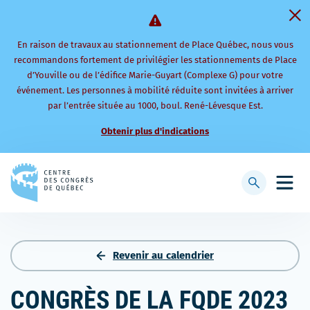
En raison de travaux au stationnement de Place Québec, nous vous
recommandons fortement de privilégier les stationnements de Place
d’Youville ou de l’édifice Marie-Guyart (Complexe G) pour votre
événement. Les personnes à mobilité réduite sont invitées à arriver
par l’entrée située au 1000, boul. René-Lévesque Est.
Obtenir plus d'indications
Retourner
à
Afficher
Ouvri
la
la
le
page
barre
men
d'accueil
de
mobi
recherche
Revenir au calendrier
CONGRÈS DE LA FQDE 2023