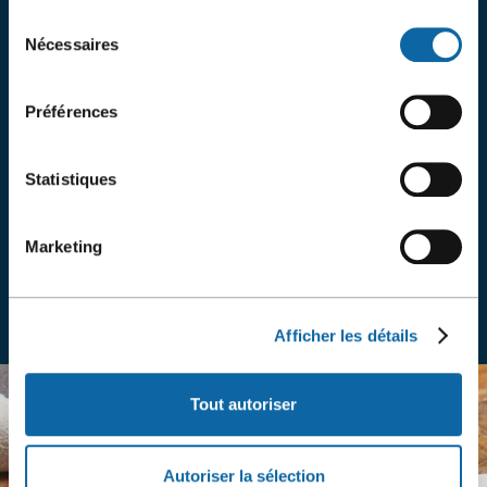
Sélection
DES RABAIS EXCLUSIFS AVEC LE
Nécessaires
du
PROGRAMME MONTRE TON
consentement
BADGE
Préférences
Découvrez d
es commerces, restaurants et attraits
Statistiques
de Québec.
Marketing
Voir les offres
Afficher les détails
Tout autoriser
Autoriser la sélection