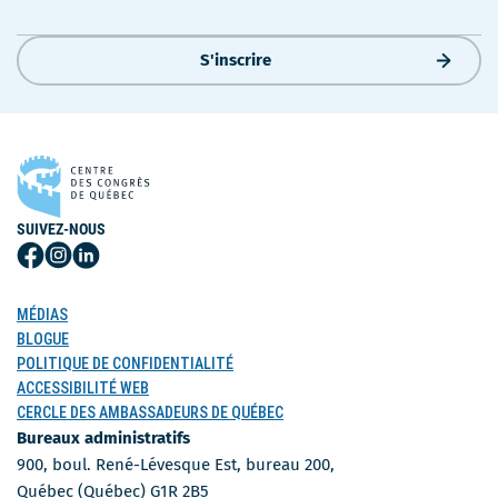
S'inscrire
SUIVEZ-NOUS
Suivez-
Suivez-
Suivez-
nous
nous
nous
sur
sur
sur
MÉDIAS
Facebook
Instagram
LinkedIn
BLOGUE
POLITIQUE DE CONFIDENTIALITÉ
ACCESSIBILITÉ WEB
CERCLE DES AMBASSADEURS DE QUÉBEC
Bureaux administratifs
900, boul. René-Lévesque Est, bureau 200,
Québec (Québec) G1R 2B5