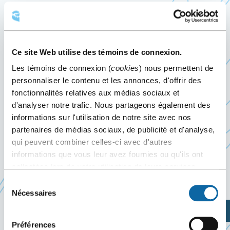
FAMILIPRIX 2022
23
au
24 septembre 2022
Ce site Web utilise des témoins de connexion.
Événement passé
Les témoins de connexion (
cookies
) nous permettent de
personnaliser le contenu et les annonces, d'offrir des
Les 23 et 24 septembre 2022, le Centre des congrès
fonctionnalités relatives aux médias sociaux et
Ce
de Québec accueille le Congrès annuel
Familiprix
d'analyser notre trafic. Nous partageons également des
lien
2022 sous le thème : « Converger vers le
informations sur l'utilisation de notre site avec nos
partenaires de médias sociaux, de publicité et d'analyse,
s'o
futur ». Il réunit l’ensemble des propriétaires, des
qui peuvent combiner celles-ci avec d'autres
dan
franchisés et des dirigeants de Familiprix afin de
informations que vous leur avez fournies ou qu'ils ont
une
communiquer les attentes et les performances
collectées lors de votre utilisation de leurs services.
nou
pour l’avenir.
Sélection
fen
Nécessaires
du
consentement
Planifiez votre visite
Préférences