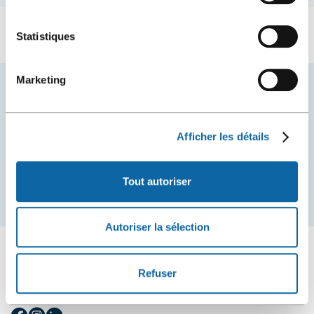
Statistiques
Marketing
Restez à l'affût des nouvelles et événements du
Centre des congrès de Québec.
Afficher les détails
COURRIEL
Tout autoriser
S'inscrire
Autoriser la sélection
Refuser
SUIVEZ-NOUS