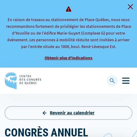
En raison de travaux au stationnement de Place Québec, nous vous
recommandons fortement de privilégier les stationnements de Place
d’Youville ou de l’édifice Marie-Guyart (Complexe G) pour votre
événement. Les personnes à mobilité réduite sont invitées à arriver
par l’entrée située au 1000, boul. René-Lévesque Est.
Obtenir plus d'indications
Retourner
à
Afficher
Ouvri
la
la
le
page
barre
men
d'accueil
de
mobi
recherche
Revenir au calendrier
CONGRÈS ANNUEL