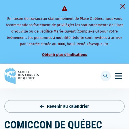
En raison de travaux au stationnement de Place Québec, nous vous
recommandons fortement de privilégier les stationnements de Place
d’Youville ou de l’édifice Marie-Guyart (Complexe G) pour votre
événement. Les personnes à mobilité réduite sont invitées à arriver
par l’entrée située au 1000, boul. René-Lévesque Est.
Obtenir plus d'indications
Retourner
à
Afficher
Ouvri
la
la
le
page
barre
men
d'accueil
de
mobi
recherche
Revenir au calendrier
COMICCON DE QUÉBEC