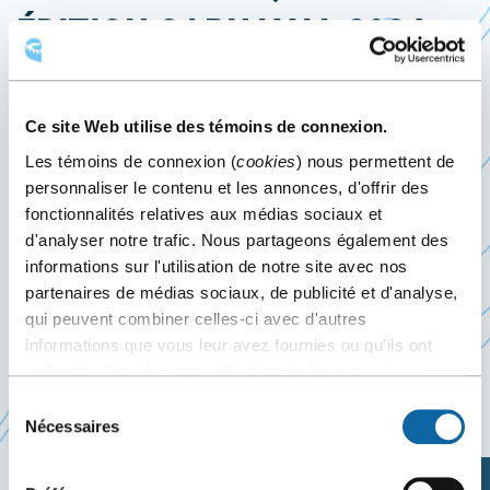
ÉDITION CARNAVAL 2024
10
au
11 février 2024
Événement passé
Ce site Web utilise des témoins de connexion.
Les témoins de connexion (
cookies
) nous permettent de
Les 10 et 11 février 2024, le Centre des congrès de
personnaliser le contenu et les annonces, d'offrir des
fonctionnalités relatives aux médias sociaux et
Québec accueille le ComicCon de Québec Édition
d'analyser notre trafic. Nous partageons également des
Carnaval 2024, à l’occasion du 70e anniversaire du
informations sur l'utilisation de notre site avec nos
Ce
Carnaval de Québec
partenaires de médias sociaux, de publicité et d'analyse,
lien
qui peuvent combiner celles-ci avec d'autres
s'ouvrira
informations que vous leur avez fournies ou qu'ils ont
dans
collectées lors de votre utilisation de leurs services.
une
Sélection
Site web de l’événement
Nécessaires
nouvelle
du
consentement
fenêtre
Planifiez votre visite