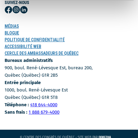
SUIVEZ-NOUS
Suivez-
Suivez-
Suivez-
nous
nous
nous
sur
sur
sur
MÉDIAS
Facebook
Instagram
LinkedIn
BLOGUE
POLITIQUE DE CONFIDENTIALITÉ
ACCESSIBILITÉ WEB
CERCLE DES AMBASSADEURS DE QUÉBEC
Bureaux administratifs
900, boul. René-Lévesque Est, bureau 200,
Québec (Québec) G1R 2B5
Entrée principale
1000, boul. René-Lévesque Est
Québec (Québec) G1R 5T8
Numéro de téléphone
Téléphone :
418 644-4000
Numéro sans-frais
Sans frais :
1 888 679-4000
CE
© CENTRE DES CONGRÈS DE QUÉBEC - SITE WEB PAR
IXMEDIA