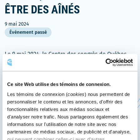
ÊTRE DES AÎNÉS
9 mai 2024
Événement passé
Le 9 mai 2024, le Centre des congrès de Québec
accueille le Colloque
Pour le mieux-être des aînés
,
qui se veut le grand rendez-vous de tous ceux qui,
de près ou de loin, ont à cœur la qualité de vie de
Ce site Web utilise des témoins de connexion.
nos aînés. Sous le thème « Un continuum de soins
Les témoins de connexion (
cookies
) nous permettent de
et services cohérent mettant à profit la
personnaliser le contenu et les annonces, d'offrir des
communauté, le domicile et les établissements »,
fonctionnalités relatives aux médias sociaux et
ce rendez-vous est basé sur les besoins exprimés
d'analyser notre trafic. Nous partageons également des
par des gestionnaires, professionnels et
informations sur l'utilisation de notre site avec nos
partenaires de médias sociaux, de publicité et d'analyse,
intervenants du réseau de la santé et des services
qui peuvent combiner celles-ci avec d'autres