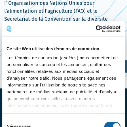
I’ Organisation des Nations Unies pour
l’alimentation et l’agriculture (FAO) et le
Secrétariat de la Convention sur la diversité
biologique.
Site web de l’événement
Ce site Web utilise des témoins de connexion.
Les témoins de connexion (
cookies
) nous permettent de
personnaliser le contenu et les annonces, d'offrir des
Planifiez votre visite
fonctionnalités relatives aux médias sociaux et
d'analyser notre trafic. Nous partageons également des
informations sur l'utilisation de notre site avec nos
partenaires de médias sociaux, de publicité et d'analyse,
qui peuvent combiner celles-ci avec d'autres
informations que vous leur avez fournies ou qu'ils ont
collectées lors de votre utilisation de leurs services.
PROFITEZ D’OFFRES ET RABAIS
Sélection
EXCLUSIFS
Nécessaires