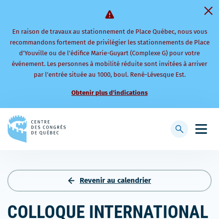
En raison de travaux au stationnement de Place Québec, nous vous
recommandons fortement de privilégier les stationnements de Place
d’Youville ou de l’édifice Marie-Guyart (Complexe G) pour votre
événement. Les personnes à mobilité réduite sont invitées à arriver
par l’entrée située au 1000, boul. René-Lévesque Est.
Obtenir plus d'indications
Retourner
à
Afficher
Ouvri
la
la
le
page
barre
men
d'accueil
de
mobi
recherche
Revenir au calendrier
COLLOQUE INTERNATIONAL