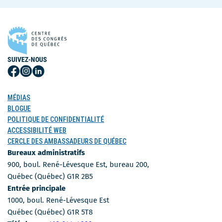
SUIVEZ-NOUS
Suivez-
Suivez-
Suivez-
nous
nous
nous
sur
sur
sur
MÉDIAS
Facebook
Instagram
LinkedIn
BLOGUE
POLITIQUE DE CONFIDENTIALITÉ
ACCESSIBILITÉ WEB
CERCLE DES AMBASSADEURS DE QUÉBEC
Bureaux administratifs
900, boul. René-Lévesque Est, bureau 200,
Québec (Québec) G1R 2B5
Entrée principale
1000, boul. René-Lévesque Est
Québec (Québec) G1R 5T8