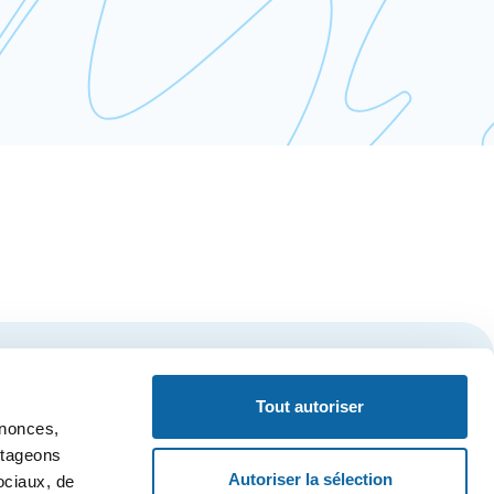
S'inscrire
Tout autoriser
nnonces,
artageons
Autoriser la sélection
ociaux, de