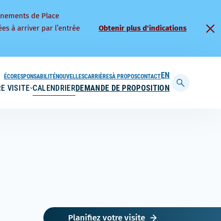
nnements de Place
es à arriver par l’entrée
Obtenir plus d'indications
ÉCORESPONSABILITÉ
NOUVELLES
CARRIÈRES
À PROPOS
CONTACT
ENGLISH
E VISITE
CALENDRIER
DEMANDE DE PROPOSITION
Afficher
la
barre
de
recherche
Planifiez votre visite