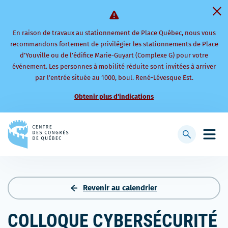
En raison de travaux au stationnement de Place Québec, nous vous
recommandons fortement de privilégier les stationnements de Place
d’Youville ou de l’édifice Marie-Guyart (Complexe G) pour votre
événement. Les personnes à mobilité réduite sont invitées à arriver
par l’entrée située au 1000, boul. René-Lévesque Est.
Obtenir plus d'indications
Retourner
à
Afficher
Ouvri
la
la
le
page
barre
men
d'accueil
de
mobi
recherche
Revenir au calendrier
COLLOQUE CYBERSÉCURITÉ