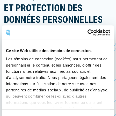
ET PROTECTION DES
DONNÉES PERSONNELLES
2023
5 octobre 2023
Événement passé
Ce site Web utilise des témoins de connexion.
Les témoins de connexion (
cookies
) nous permettent de
personnaliser le contenu et les annonces, d'offrir des
Le 5 octobre 2023, le Centre des congrès de
fonctionnalités relatives aux médias sociaux et
Québec accueille le
Colloque Cybersécurité et
d'analyser notre trafic. Nous partageons également des
Ce
protection des données personnelles 2023
,
informations sur l'utilisation de notre site avec nos
lien
présenté par Le Point en santé et services
partenaires de médias sociaux, de publicité et d'analyse,
qui peuvent combiner celles-ci avec d'autres
s'ouvrira
sociaux.
informations que vous leur avez fournies ou qu'ils ont
dans
L’objectif principal de l’événement est de définir
collectées lors de votre utilisation de leurs services.
une
et renforcer les rôles et responsabilités des