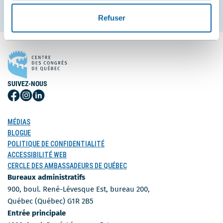
S'inscrire
Refuser
SUIVEZ-NOUS
Suivez-
Suivez-
Suivez-
nous
nous
nous
sur
sur
sur
MÉDIAS
Facebook
Instagram
LinkedIn
BLOGUE
POLITIQUE DE CONFIDENTIALITÉ
ACCESSIBILITÉ WEB
CERCLE DES AMBASSADEURS DE QUÉBEC
Bureaux administratifs
900, boul. René-Lévesque Est, bureau 200,
Québec (Québec) G1R 2B5
Entrée principale