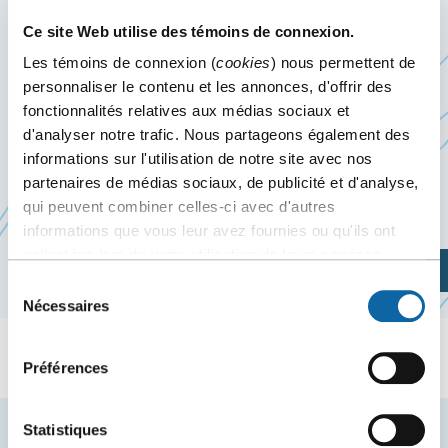
MEMORIAL
Ce site Web utilise des témoins de connexion.
Les témoins de connexion (
cookies
) nous permettent de
19 avril 2023
personnaliser le contenu et les annonces, d'offrir des
Événement passé
fonctionnalités relatives aux médias sociaux et
d'analyser notre trafic. Nous partageons également des
informations sur l'utilisation de notre site avec nos
partenaires de médias sociaux, de publicité et d'analyse,
Site web de l’événement
qui peuvent combiner celles-ci avec d'autres
informations que vous leur avez fournies ou qu'ils ont
collectées lors de votre utilisation de leurs services.
Planifiez votre visite
Sélection
Nécessaires
du
consentement
Préférences
Statistiques
Restez à l'affût des nouvelles et événements du