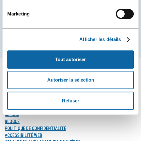
Centre des congrès de Québec.
Marketing
COURRIEL
Afficher les détails
S'inscrire
Tout autoriser
Autoriser la sélection
SUIVEZ-NOUS
Suivez-
Suivez-
Suivez-
Refuser
nous
nous
nous
sur
sur
sur
MÉDIAS
Facebook
Instagram
LinkedIn
BLOGUE
POLITIQUE DE CONFIDENTIALITÉ
ACCESSIBILITÉ WEB