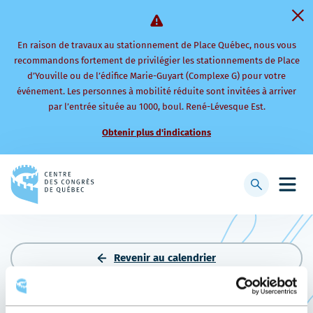
En raison de travaux au stationnement de Place Québec, nous vous
recommandons fortement de privilégier les stationnements de Place
d’Youville ou de l’édifice Marie-Guyart (Complexe G) pour votre
événement. Les personnes à mobilité réduite sont invitées à arriver
par l’entrée située au 1000, boul. René-Lévesque Est.
Obtenir plus d'indications
Retourner
à
Afficher
Ouvri
la
la
le
page
barre
men
d'accueil
de
mobi
recherche
Revenir au calendrier
COCKTAIL FONDATION