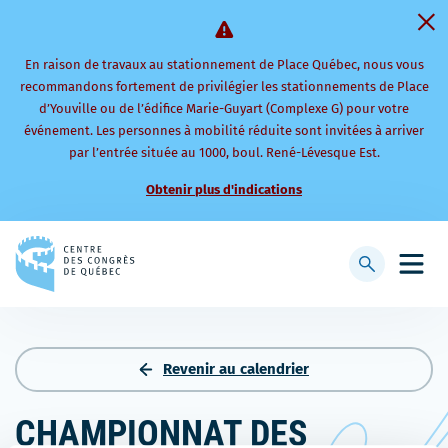
En raison de travaux au stationnement de Place Québec, nous vous
recommandons fortement de privilégier les stationnements de Place
d’Youville ou de l’édifice Marie-Guyart (Complexe G) pour votre
événement. Les personnes à mobilité réduite sont invitées à arriver
par l’entrée située au 1000, boul. René-Lévesque Est.
Obtenir plus d'indications
Retourner
à
Afficher
Ouvri
la
la
le
page
barre
men
d'accueil
de
mobi
recherche
Revenir au calendrier
CHAMPIONNAT DES