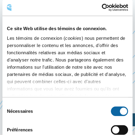
ÉTOILES 2022
7 mai 2022
Ce site Web utilise des témoins de connexion.
Événement passé
Les témoins de connexion (
cookies
) nous permettent de
personnaliser le contenu et les annonces, d'offrir des
Le 7 mai 2022, le Centre des congrès de Québec
fonctionnalités relatives aux médias sociaux et
Ce
d'analyser notre trafic. Nous partageons également des
accueille le
Championnat des Étoiles 2022
,
informations sur l'utilisation de notre site avec nos
lien
présenté par Kick’s Cheer & Events.
partenaires de médias sociaux, de publicité et d'analyse,
s'ouvrira
Fondée en 2003, la compagnie Kick’s Cheer &
qui peuvent combiner celles-ci avec d'autres
dans
informations que vous leur avez fournies ou qu'ils ont
Events est le leader québécois en matière
une
collectées lors de votre utilisation de leurs services.
d’organisation de compétitions de cheerleading.
nouvelle
Sélection
fenêtre
Nécessaires
du
Planifiez votre visite
consentement
Préférences