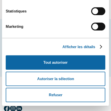
Statistiques
Marketing
Restez à l'affût des nouvelles et événements du
Centre des congrès de Québec.
Afficher les détails
COURRIEL
Tout autoriser
S'inscrire
Autoriser la sélection
Refuser
SUIVEZ-NOUS
Suivez-
Suivez-
Suivez-