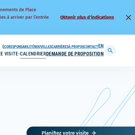
nnements de Place
es à arriver par l’entrée
Obtenir plus d'indications
ÉCORESPONSABILITÉ
NOUVELLES
CARRIÈRES
À PROPOS
CONTACT
ENGLISH
E VISITE
CALENDRIER
DEMANDE DE PROPOSITION
Afficher
la
barre
de
recherche
Planifiez votre visite