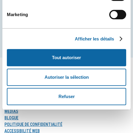
Centre des congrès de Québec.
Marketing
COURRIEL
Afficher les détails
S'inscrire
Tout autoriser
Autoriser la sélection
SUIVEZ-NOUS
Suivez-
Suivez-
Suivez-
Refuser
nous
nous
nous
sur
sur
sur
MÉDIAS
Facebook
Instagram
LinkedIn
BLOGUE
POLITIQUE DE CONFIDENTIALITÉ
ACCESSIBILITÉ WEB