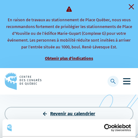
En raison de travaux au stationnement de Place Québec, nous vous
recommandons fortement de privilégier les stationnements de Place
d’Youville ou de l’édifice Marie-Guyart (Complexe G) pour votre
événement. Les personnes à mobilité réduite sont invitées à arriver
par l’entrée située au 1000, boul. René-Lévesque Est.
Obtenir plus d'indications
Retourner
à
Afficher
Ouvri
la
la
le
page
barre
men
d'accueil
de
mobi
recherche
Revenir au calendrier
ÉLÉGANCE À BORD