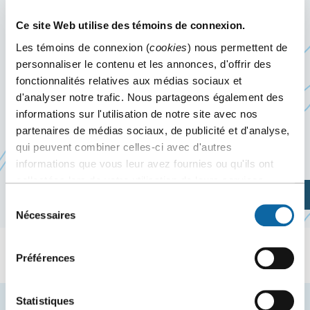
11 janvier 2025
Ce site Web utilise des témoins de connexion.
Événement passé
Les témoins de connexion (
cookies
) nous permettent de
personnaliser le contenu et les annonces, d'offrir des
fonctionnalités relatives aux médias sociaux et
Le 11 janvier 2025, le Centre des congrès de
d'analyser notre trafic. Nous partageons également des
Québec accueille le banquet Élégance à bord
informations sur l'utilisation de notre site avec nos
d’Industrielle Alliance
Assurance auto et
partenaires de médias sociaux, de publicité et d'analyse,
habitation inc.
qui peuvent combiner celles-ci avec d'autres
informations que vous leur avez fournies ou qu'ils ont
collectées lors de votre utilisation de leurs services.
Planifiez votre visite
Sélection
Nécessaires
du
consentement
Préférences
Statistiques
Restez à l'affût des nouvelles et événements du