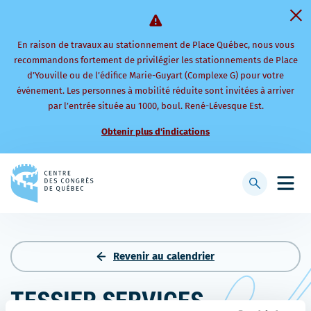
En raison de travaux au stationnement de Place Québec, nous vous
recommandons fortement de privilégier les stationnements de Place
d’Youville ou de l’édifice Marie-Guyart (Complexe G) pour votre
événement. Les personnes à mobilité réduite sont invitées à arriver
par l’entrée située au 1000, boul. René-Lévesque Est.
Obtenir plus d'indications
Retourner
à
Afficher
Ouvri
la
la
le
page
barre
men
d'accueil
de
mobi
recherche
Revenir au calendrier
TESSIER SERVICES