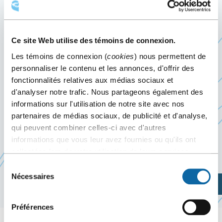
D’EXPOSITION CÉLÈBRE SES
30 ANS!
Ce site Web utilise des témoins de connexion.
Les témoins de connexion (
cookies
) nous permettent de
15 janvier 2026
personnaliser le contenu et les annonces, d'offrir des
Événement passé
fonctionnalités relatives aux médias sociaux et
d'analyser notre trafic. Nous partageons également des
informations sur l'utilisation de notre site avec nos
Le 15 janvier 2026, le Centre des congrès de
partenaires de médias sociaux, de publicité et d'analyse,
Québec accueille l’événement
Tessier Services
qui peuvent combiner celles-ci avec d'autres
d’Exposition célèbre ses 30 ans!
, organisé par
informations que vous leur avez fournies ou qu'ils ont
Ce
Tessier Services d’expositions
collectées lors de votre utilisation de leurs services.
lien
Sélection
s'ouvrira
Nécessaires
du
Planifiez votre visite
dans
consentement
une
Préférences
nouvelle