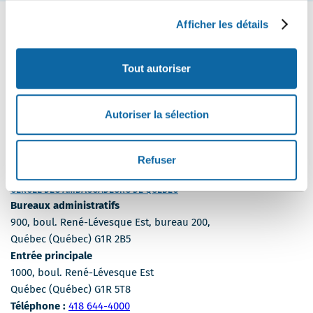
Afficher les détails
Tout autoriser
SUIVEZ-NOUS
Suivez-
Suivez-
Suivez-
nous
nous
nous
Autoriser la sélection
sur
sur
sur
MÉDIAS
Facebook
Instagram
LinkedIn
BLOGUE
POLITIQUE DE CONFIDENTIALITÉ
Refuser
ACCESSIBILITÉ WEB
CERCLE DES AMBASSADEURS DE QUÉBEC
Bureaux administratifs
900, boul. René-Lévesque Est, bureau 200,
Québec (Québec) G1R 2B5
Entrée principale
1000, boul. René-Lévesque Est
Québec (Québec) G1R 5T8
Numéro de téléphone
Téléphone :
418 644-4000