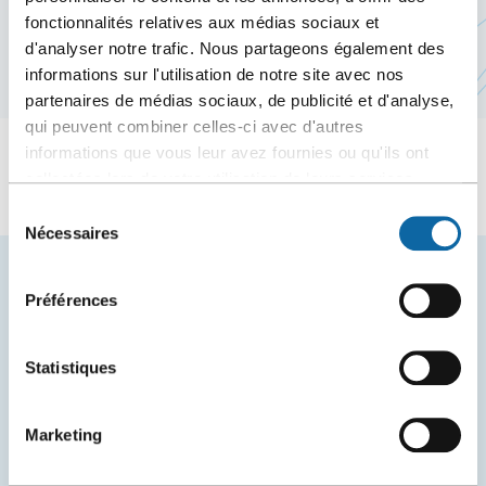
fonctionnalités relatives aux médias sociaux et
10 février 2025
d'analyser notre trafic. Nous partageons également des
informations sur l'utilisation de notre site avec nos
partenaires de médias sociaux, de publicité et d'analyse,
qui peuvent combiner celles-ci avec d'autres
informations que vous leur avez fournies ou qu'ils ont
À venir
collectées lors de votre utilisation de leurs services.
Sélection
Nécessaires
du
consentement
Restez à l'affût des nouvelles et événements du
Préférences
Centre des congrès de Québec.
COURRIEL
Statistiques
Marketing
S'inscrire