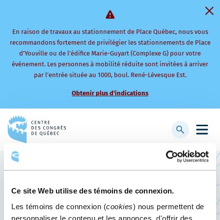
En raison de travaux au stationnement de Place Québec, nous vous
recommandons fortement de privilégier les stationnements de Place
d’Youville ou de l’édifice Marie-Guyart (Complexe G) pour votre
événement. Les personnes à mobilité réduite sont invitées à arriver
par l’entrée située au 1000, boul. René-Lévesque Est.
Obtenir plus d'indications
Retourner
à
Afficher
Ouvri
la
la
le
page
barre
men
d'accueil
de
mobi
recherche
Revenir au blogue
Ce site Web utilise des témoins de connexion.
Les témoins de connexion (
cookies
) nous permettent de
ÉDUCTOUR (2018)
personnaliser le contenu et les annonces, d'offrir des