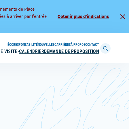
nnements de Place
es à arriver par l’entrée
Obtenir plus d'indications
ÉCORESPONSABILITÉ
NOUVELLES
CARRIÈRES
À PROPOS
CONTACT
E VISITE
CALENDRIER
DEMANDE DE PROPOSITION
Afficher
la
barre
de
recherche