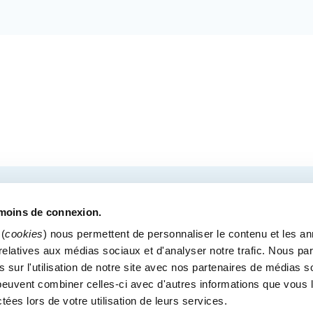
COURRIEL
tre des congrès de Québec.
émoins de connexion.
(
cookies
) nous permettent de personnaliser le contenu et les a
s relatives aux médias sociaux et d'analyser notre trafic. Nous p
 sur l'utilisation de notre site avec nos partenaires de médias s
MÉDIAS
BLOGUE
POLITIQUE DE CONFIDENTI
i peuvent combiner celles-ci avec d'autres informations que vous 
Bureaux administratif
ctées lors de votre utilisation de leurs services.
900, boul. René-Lévesque Est, bureau 200