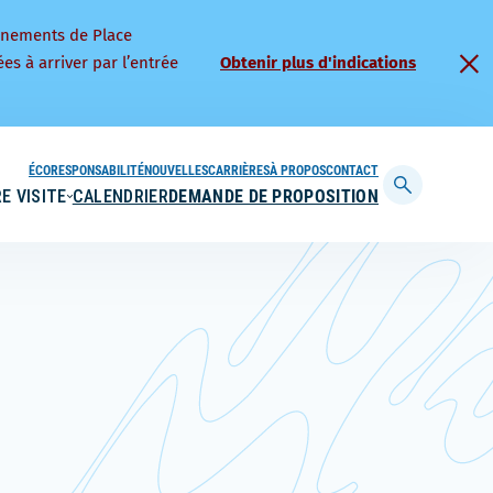
nnements de Place
es à arriver par l’entrée
Obtenir plus d'indications
ÉCORESPONSABILITÉ
NOUVELLES
CARRIÈRES
À PROPOS
CONTACT
E VISITE
CALENDRIER
DEMANDE DE PROPOSITION
Afficher
la
barre
de
recherche