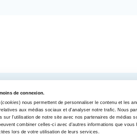
COURRIEL
tre des congrès de Québec.
émoins de connexion.
(
cookies
) nous permettent de personnaliser le contenu et les a
s relatives aux médias sociaux et d'analyser notre trafic. Nous p
 sur l'utilisation de notre site avec nos partenaires de médias s
MÉDIAS
BLOGUE
POLITIQUE DE CONFIDENTI
i peuvent combiner celles-ci avec d'autres informations que vous 
Bureaux administratif
ctées lors de votre utilisation de leurs services.
900, boul. René-Lévesque Est, bureau 200